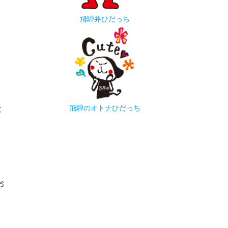
飛騨弁ひだっち
飛騨のオトナひだっち
に
お