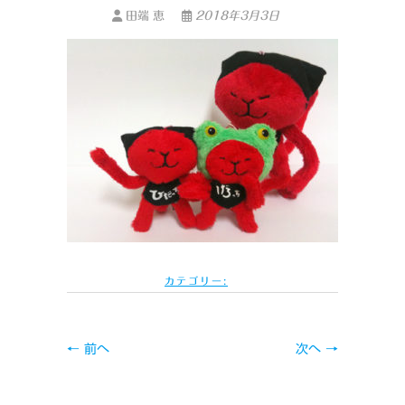
田端 恵
2018年3月3日
カテゴリー:
← 前へ
次へ →