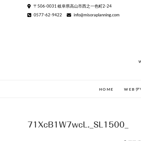
Skip
〒506-0031 岐阜県高山市西之一色町2-24
to
0577-62-9422
info@misoraplanning.com
content
HOME
WEBデ
71XcB1W7wcL._SL1500_