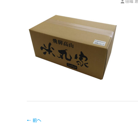
田端 
← 前へ