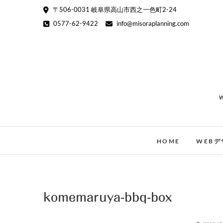
Skip
〒506-0031 岐阜県高山市西之一色町2-24
to
0577-62-9422
info@misoraplanning.com
content
HOME
WEBデ
komemaruya-bbq-box