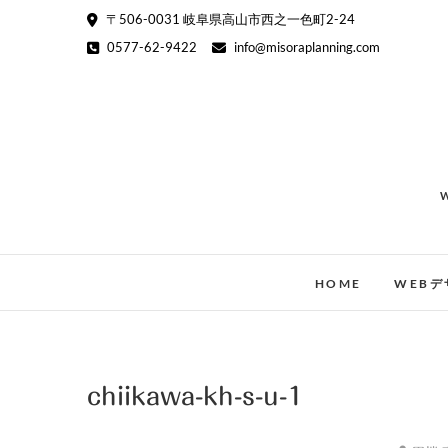
Skip
〒506-0031 岐阜県高山市西之一色町2-24
to
0577-62-9422
info@misoraplanning.com
content
HOME
WEBデ
chiikawa-kh-s-u-1