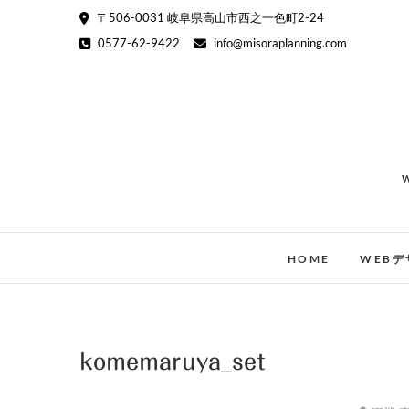
Skip
〒506-0031 岐阜県高山市西之一色町2-24
to
0577-62-9422
info@misoraplanning.com
content
HOME
WEBデ
komemaruya_set