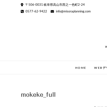
Skip
〒506-0031 岐阜県高山市西之一色町2-24
to
0577-62-9422
info@misoraplanning.com
content
HOME
WEBデ
mokeke_full