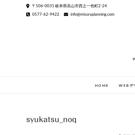
Skip
〒506-0031 岐阜県高山市西之一色町2-24
to
0577-62-9422
info@misoraplanning.com
content
HOME
WEBデ
syukatsu_noq