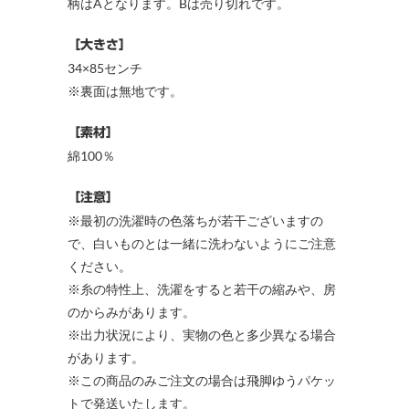
柄はAとなります。Bは売り切れです。
［大きさ］
34×85センチ
※裏面は無地です。
［素材］
綿100％
［注意］
※最初の洗濯時の色落ちが若干ございますの
で、白いものとは一緒に洗わないようにご注意
ください。
※糸の特性上、洗濯をすると若干の縮みや、房
のからみがあります。
※出力状況により、実物の色と多少異なる場合
があります。
※この商品のみご注文の場合は飛脚ゆうパケッ
トで発送いたします。