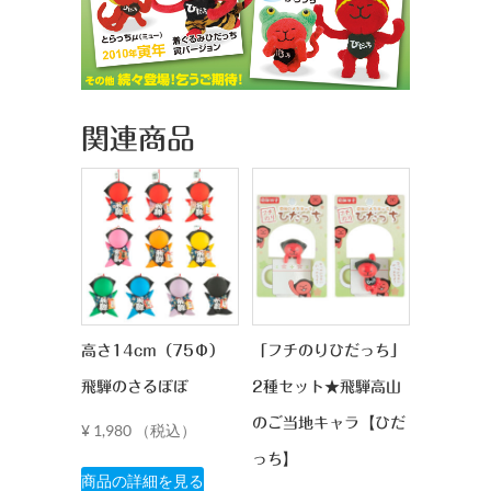
関連商品
高さ14cm（75Φ）
「フチのりひだっち」
飛騨のさるぼぼ
2種セット★飛騨高山
のご当地キャラ【ひだ
¥
1,980
（税込）
っち】
こ
商品の詳細を見る