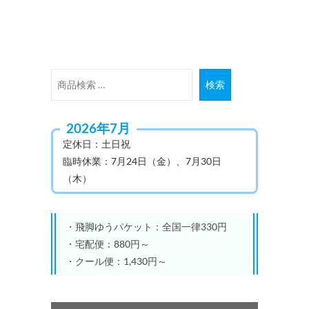
ま
す。
オ
プ
シ
検
検索
ョ
索
ン
対
は
2026年7月
象:
商
定休日：土日祝
品
臨時休業：7月24日（金）、7月30日
ペ
（木）
ー
ジ
か
・飛脚ゆうパケット：全国一律330円
ら
・宅配便：880円～
選
・クール便：1,430円～
択
で