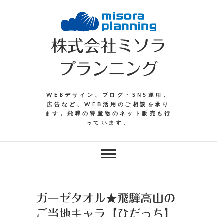
Skip
to
content
株式会社ミソラ
プランニング
WEBデザイン、ブログ・SNS運用、
広告など、WEB活用のご相談を承り
ます。飛騨の特産物のネット販売も行
っています。
ガーゼタオル★飛騨高山の
ご当地キャラ【ひだっち】