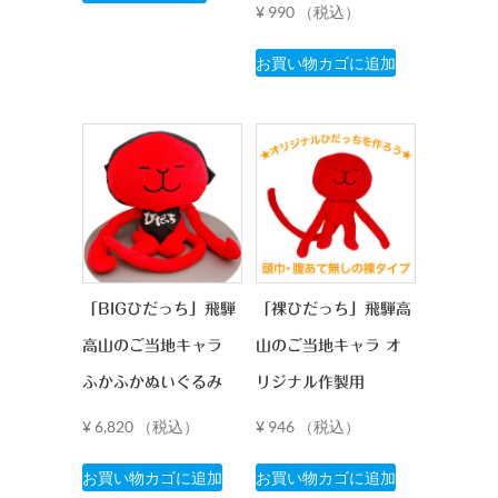
の
¥
990
（税込）
商
品
お買い物カゴに追加
に
は
複
数
の
バ
リ
エ
ー
「BIGひだっち」飛騨
「裸ひだっち」飛騨高
シ
高山のご当地キャラ
山のご当地キャラ オ
ョ
ふかふかぬいぐるみ
リジナル作製用
ン
が
¥
6,820
（税込）
¥
946
（税込）
あ
り
お買い物カゴに追加
お買い物カゴに追加