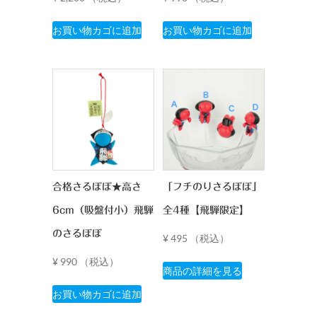
騨
お買い物カゴに追加
お買い物カゴに追加
限
定】
個
合格さるぼぼ★高さ
「フチのりさるぼぼ」
6cm（吸盤付小）飛騨
全4種【飛騨限定】
のさるぼぼ
¥
495
（税込）
こ
¥
990
（税込）
商品の詳細を見る
の
お買い物カゴに追加
商
品