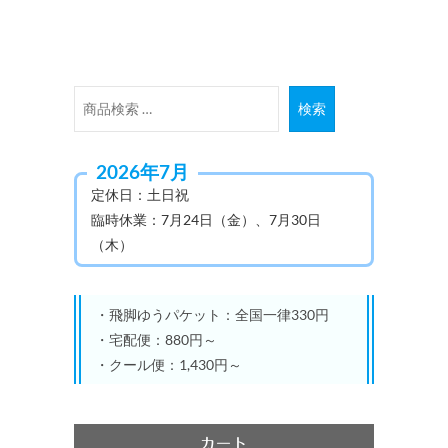
に
は
複
数
検
検索
の
索
バ
対
2026年7月
リ
象:
定休日：土日祝
エ
臨時休業：7月24日（金）、7月30日
ー
（木）
シ
ョ
ン
・飛脚ゆうパケット：全国一律330円
が
・宅配便：880円～
あ
・クール便：1,430円～
り
ま
す。
カート
オ