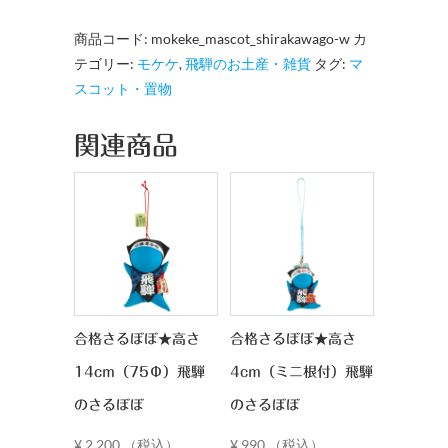
「ぬ
商品コード:
mokeke_mascot_shirakawago-w
カ
い
テゴリー:
モケケ
,
飛騨のお土産・雑貨
タグ:
マ
ぐ
スコット・置物
る
み
関連商品
マ
ス
コ
ッ
ト」
白
川
郷
合格さるぼぼ★高さ
合格さるぼぼ★高さ
ホ
ワ
14cm（75Φ）飛騨
4cm（ミニ根付）飛騨
イ
のさるぼぼ
のさるぼぼ
ト
¥
2,200
（税込）
¥
990
（税込）
【飛