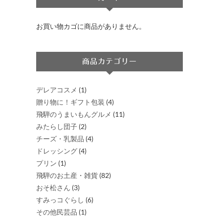
プ
シ
お買い物カゴに商品がありません。
ョ
ン
は
商品カテゴリー
商
品
デレアコスメ
(1)
ペ
贈り物に！ギフト包装
(4)
ー
飛騨のうまいもんグルメ
(11)
ジ
みたらし団子
(2)
か
チーズ・乳製品
(4)
ら
ドレッシング
(4)
選
プリン
(1)
択
飛騨のお土産・雑貨
(82)
で
おそ松さん
(3)
き
すみっコぐらし
(6)
ま
その他民芸品
(1)
す