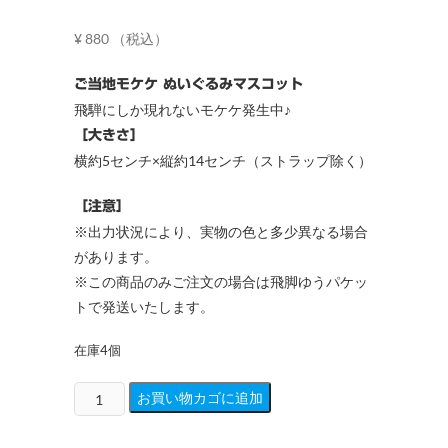
¥
880
（税込）
ご当地モケケ ぬいぐるみマスコット
飛騨にしか現れないモケケ発生中♪
［大きさ］
横約5センチ×縦約14センチ（ストラップ除く）
［注意］
※出力状況により、実物の色と多少異なる場合
があります。
※この商品のみご注文の場合は飛脚ゆうパケッ
トで発送いたします。
在庫4個
モ
お買い物カゴに追加
ケ
ケ