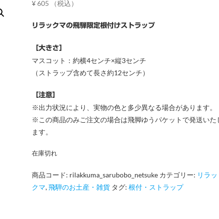
¥
605
（税込）
リラックマの飛騨限定根付けストラップ
［大きさ］
マスコット：約横4センチ×縦3センチ
（ストラップ含めて長さ約12センチ）
［注意］
※出力状況により、実物の色と多少異なる場合があります。
※この商品のみご注文の場合は飛脚ゆうパケットで発送いた
ます。
在庫切れ
商品コード:
rilakkuma_sarubobo_netsuke
カテゴリー:
リラッ
クマ
,
飛騨のお土産・雑貨
タグ:
根付・ストラップ