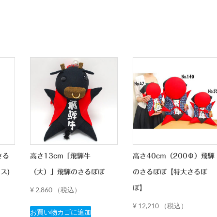
さる
高さ13cm「飛騨牛
高さ40cm（200Φ）飛騨
ス)
（大）」飛騨のさるぼぼ
のさるぼぼ【特大さるぼ
ぼ】
¥
2,860
（税込）
¥
12,210
（税込）
お買い物カゴに追加