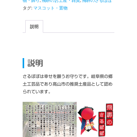
物・飾り
,
飛騨のお土産・雑貨
,
飛騨のさるぼぼ
騨
タグ:
マスコット・置物
の
さ
説明
る
ぼ
ぼ
【特
大
説明
さ
る
さるぼぼは幸せを願うお守りです。岐阜県の郷
ぼ
土工芸品であり高山市の推奨土産品として認め
ぼ】
られています。
個