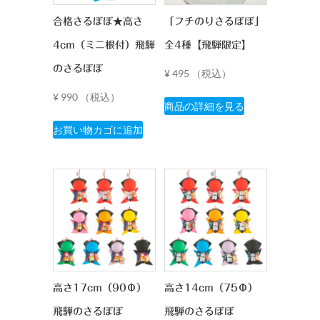
合格さるぼぼ★高さ
「フチのりさるぼぼ」
4cm（ミニ根付）飛騨
全4種【飛騨限定】
のさるぼぼ
¥
495
（税込）
こ
¥
990
（税込）
商品の詳細を見る
の
お買い物カゴに追加
商
品
に
は
複
数
の
バ
リ
高さ17cm（90Φ）
高さ14cm（75Φ）
エ
ー
飛騨のさるぼぼ
飛騨のさるぼぼ