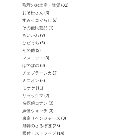
選
選
飛騨のお土産・雑貨
(82)
択
択
おそ松さん
(3)
で
で
すみっコぐらし
(6)
き
き
その他民芸品
(1)
ま
ま
ちいかわ
(9)
す
す
ひだっち
(5)
その他
(2)
マスコット
(3)
ぼのぼの
(3)
チェブラーシカ
(2)
ミニオン
(5)
モケケ
(11)
リラックマ
(2)
名探偵コナン
(3)
妖怪ウォッチ
(3)
東京リベンジャーズ
(3)
飛騨のさるぼぼ
(25)
根付・ストラップ
(14)