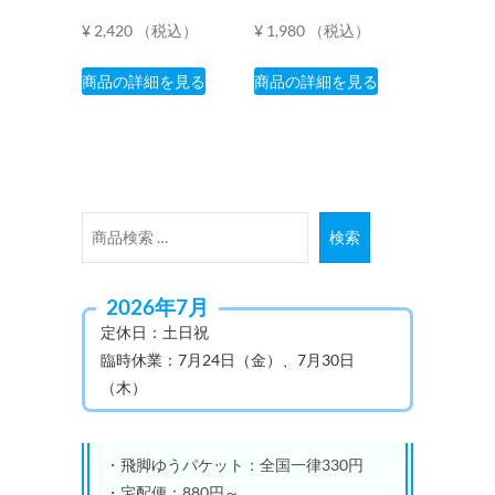
シ
¥
2,420
（税込）
¥
1,980
（税込）
ョ
こ
こ
ン
商品の詳細を見る
商品の詳細を見る
の
の
が
商
商
あ
品
品
り
に
に
ま
は
は
す。
検
複
複
オ
検索
索
数
数
プ
対
の
の
シ
2026年7月
象:
バ
バ
ョ
定休日：土日祝
リ
リ
ン
臨時休業：7月24日（金）、7月30日
エ
エ
は
（木）
ー
ー
商
シ
シ
品
ョ
ョ
ペ
・飛脚ゆうパケット：全国一律330円
ン
ン
ー
・宅配便：880円～