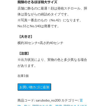
飛騨のさるぼぼ特大サイズ
店舗に飾るのに最適！顔は発砲スチロール、胴
体は昔ながらの綿詰めタイプです。
※写真一番左のもの（No.42）になります。
No.55とNo.140は廃番です。
［大きさ］
横約30センチ×高さ約40センチ
［注意］
※出力状況により、実物の色と多少異なる場合
があります。
在庫1個
高
お買い物カゴに追加
さ
40cm（200Φ）
商品コード:
sarubobo_no200
カテゴリー:
置
飛