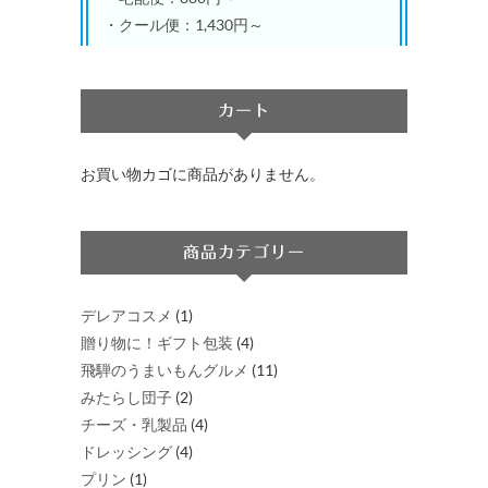
が
が
ジ
・クール便：1,430円～
あ
あ
か
り
り
ら
ま
ま
選
カート
す。
す。
択
オ
オ
で
お買い物カゴに商品がありません。
プ
プ
き
シ
シ
ま
ョ
ョ
す
商品カテゴリー
ン
ン
は
は
商
商
デレアコスメ
(1)
品
品
贈り物に！ギフト包装
(4)
ペ
ペ
飛騨のうまいもんグルメ
(11)
ー
ー
みたらし団子
(2)
ジ
ジ
チーズ・乳製品
(4)
か
か
ドレッシング
(4)
ら
ら
プリン
(1)