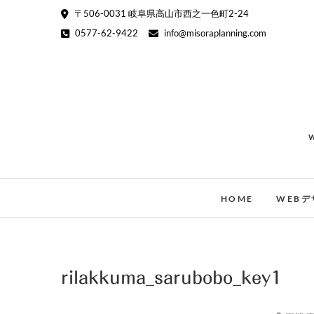
Skip
〒506-0031 岐阜県高山市西之一色町2-24
to
0577-62-9422
info@misoraplanning.com
content
HOME
WEBデ
rilakkuma_sarubobo_key1