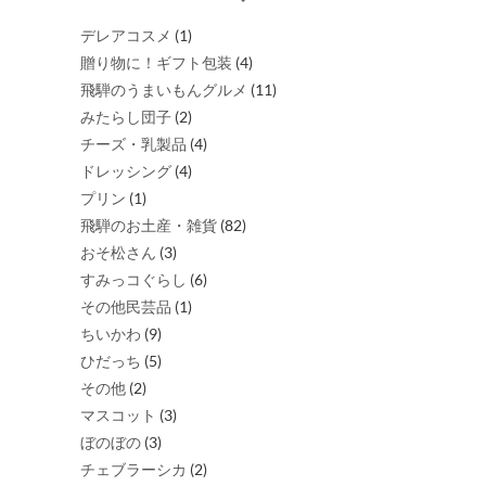
は
商
デレアコスメ
(1)
品
贈り物に！ギフト包装
(4)
ペ
飛騨のうまいもんグルメ
(11)
ー
みたらし団子
(2)
ジ
チーズ・乳製品
(4)
か
ドレッシング
(4)
ら
プリン
(1)
選
飛騨のお土産・雑貨
(82)
択
おそ松さん
(3)
で
すみっコぐらし
(6)
き
その他民芸品
(1)
ま
ちいかわ
(9)
す
ひだっち
(5)
その他
(2)
マスコット
(3)
ぼのぼの
(3)
チェブラーシカ
(2)