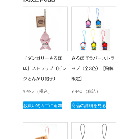
「ダンガリーさるぼ
さるぼぼラバーストラ
ぼ」ストラップ（ピン
ップ（全3色）【飛騨
クとんがり帽子）
限定】
¥
495
（税込）
¥
440
（税込）
こ
お買い物カゴに追加
商品の詳細を見る
の
商
品
に