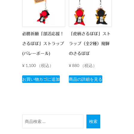
は
複
数
の
バ
必勝祈願「部活応援！
「虎柄さるぼぼ」スト
リ
さるぼぼ」ストラップ
ラップ（全2種）飛騨
エ
ー
(バレーボール)
のさるぼぼ
シ
¥
1,100
（税込）
¥
880
（税込）
ョ
こ
ン
お買い物カゴに追加
商品の詳細を見る
の
が
商
あ
品
り
に
ま
は
す。
検
複
オ
検索
索
数
プ
対