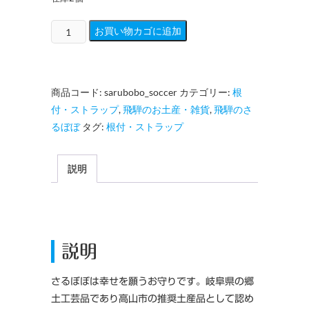
必
お買い物カゴに追加
勝
祈
願
商品コード:
sarubobo_soccer
カテゴリー:
根
「部
付・ストラップ
,
飛騨のお土産・雑貨
,
飛騨のさ
活
るぼぼ
タグ:
根付・ストラップ
応
援！
さ
説明
る
ぼ
ぼ」
ス
説明
ト
ラ
さるぼぼは幸せを願うお守りです。岐阜県の郷
ッ
土工芸品であり高山市の推奨土産品として認め
プ