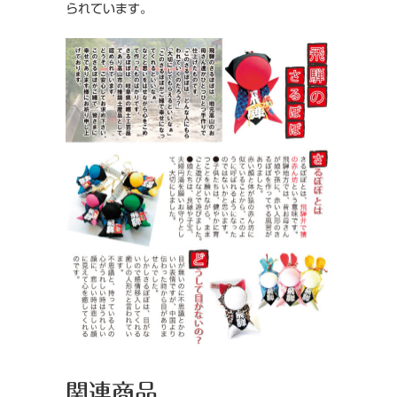
られています。
(サ
ッ
カ
ー)
個
関連商品