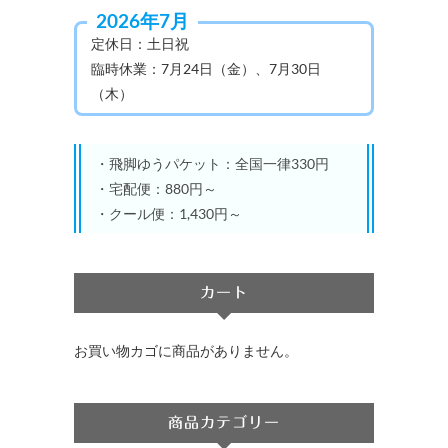
の
シ
2026年7月
象:
バ
ョ
定休日：土日祝
リ
ン
臨時休業：7月24日（金）、7月30日
エ
は
（木）
ー
商
シ
品
ョ
ペ
・飛脚ゆうパケット：全国一律330円
ン
ー
・宅配便：880円～
が
ジ
・クール便：1,430円～
あ
か
り
ら
ま
選
カート
す。
択
オ
で
お買い物カゴに商品がありません。
プ
き
シ
ま
ョ
す
商品カテゴリー
ン